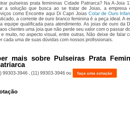
trar pulseiras prata femininas Cidade Patriarca? Na A-Joia 1
ar a solução que busca ao se tratar de Joias, a empresa 
viços como Encontre aqui Di Capri Joias
Colar de Ouro Infant
sticado, a corrente de ouro branco feminina é a peça ideal. A 
 equipe qualificada para atendimento. As joias de ouro da D
 aos clientes uma joia que não perde seu valor com o passar d
 e muito, no aspecto visual, entre outras. Não deixe de falar 
er cada uma de suas dúvidas com nossos profissionais.
ber mais sobre Pulseiras Prata Femin
atriarca
1) 99303-3946
,
(11) 99303-3946
ou
faça uma cotação
otação