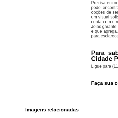
Precisa encon
pode encontr
opções de ser
um visual sofi
conta com uma
Joias garante
e que agrega,
para esclarec
Para sa
Cidade P
Ligue para
(1
Faça sua c
Imagens relacionadas