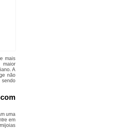
 e mais
 maior
iano. A
nge não
, sendo
 com
cam uma
ntre em
mijoias