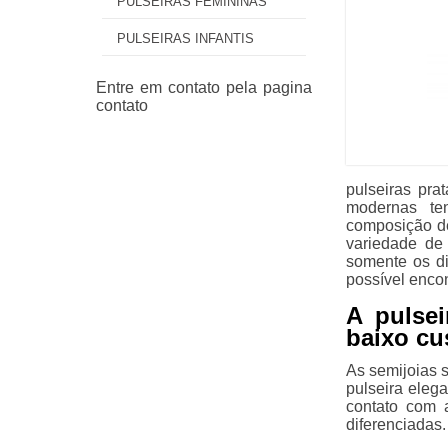
PULSEIRAS FEMININAS
PULSEIRAS INFANTIS
pulseiras pra
modernas te
composição de
variedade de 
somente os di
possível encon
A pulsei
baixo cu
As semijoias 
pulseira eleg
contato com 
diferenciadas.