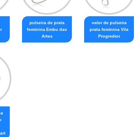
pulseira de prata
valor de pulseira
r
feminina Embu das
prata feminina Vila
n
Artes
Progredior
na
o
art