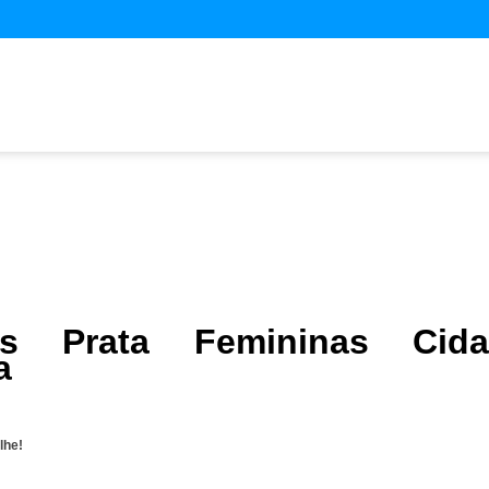
ras Prata Femininas Cida
a
lhe!