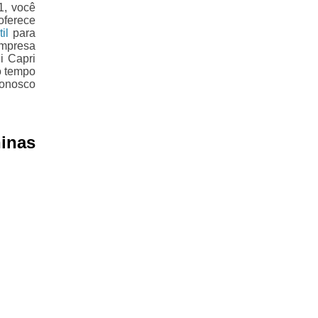
1, você
oferece
il
para
empresa
i Capri
o tempo
conosco
inas