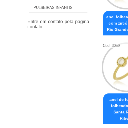
PULSEIRAS INFANTIS
anel folhe
com zircô
Rio Grande
Cod.:
3059
anel de f
folheado
Santa R
Ribe