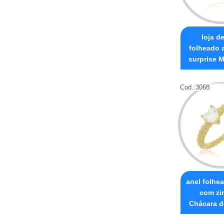
loja d
folheado a
surprise 
Cod.:
3068
anel folhe
com zi
Chácara d