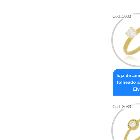
Cod.:
3080
loja de ane
folheado a
Élv
Cod.:
3083