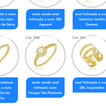
ado a ouro
onde vende anel
anel folheado a ou
nia valor
folheado a ouro 18k
feminino Jardim
 da Serra
Jaguaré
Everest
Cod.:
3060
Cod.:
3061
ormatura
onde vende anel
anel folheado a ou
 a ouro
folheado ouro
18k Juquiratiba
ita do
Parque Vila Prudente
ira