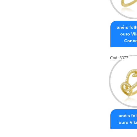
anéis fol
ouro Vi
Conce
Cod.:
3077
anéis fo
ouro Vil