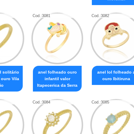
Cod.:
3081
Cod.:
3082
l solitário
anel folheado ouro
anel lol folheado 
 ouro Vila
infantil valor
ouro Ibitiruna
io
Itapecerica da Serra
Cod.:
3084
Cod.:
3085