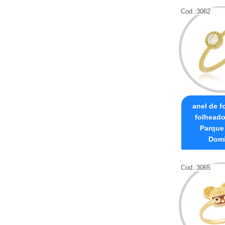
Cod.:
3062
anel de f
folheado
Parque
Domi
Cod.:
3065