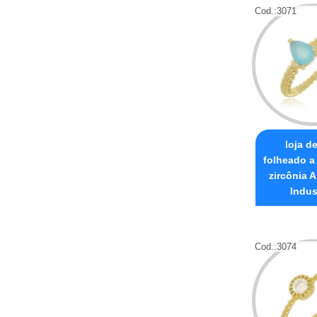
Cod.:
3071
loja d
folheado a
zircônia A
Indus
Cod.:
3074