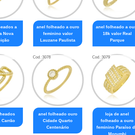
heados a
anel folheado a ouro
anel folheado a ou
la Nova
feminino valor
18k valor Real
ição
Lauzane Paulista
Parque
Cod.:
3078
Cod.:
3079
lheados
anel folheado ouro
loja de anel
a Carrão
Cidade Quarto
folheado a ouro
Centenário
feminino Paraíso 
Morumbi