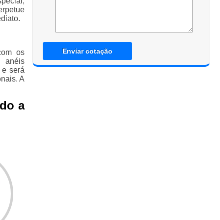
pecial,
erpetue
diato.
Enviar cotação
com os
 anéis
 e será
nais. A
ado a