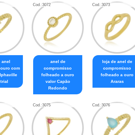
Cod.:
3072
Cod.:
3073
e anel
anel de
loja de anel de
 ouro com
compromisso
compromisso
lphaville
folheado a ouro
folheado a ouro
trial
valor Capão
Araras
Redondo
Cod.:
3075
Cod.:
3076