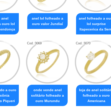
e anel
anel lol folheado a
anel folheado a ou
 ouro lol
ouro valor Jundiaí
lol surprise
Mendonça
Itapecerica da Ser
Cod.:
3069
Cod.:
3070
ado a ouro
onde vende anel
loja de anel solitár
rcônia
solitário folheado a
folheado a ouro
o Piqueri
ouro Murundu
Americana