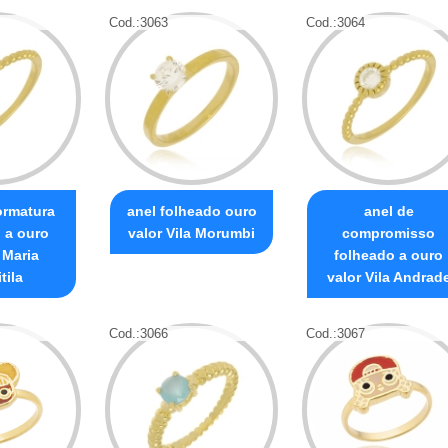
Cod.:
3063
Cod.:
3064
ormatura
anel folheado ouro
anel de
 a ouro
valor Vila Morumbi
compromisso
 Maria
folheado a ouro
tila
valor Vila Andrad
Cod.:
3066
Cod.:
3067