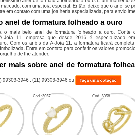
 belíssimo anel de formatura folheado a ouro. É um momento es
r marcado, com uma joia especial. Então, deixe que o anel se p
tre em contato com uma joalheria especializada, para envio ime
 anel de formatura folheado a ouro
 o mais belo anel de formatura folheado a ouro. Conte 
A-Joia 11, empresa que desde 2016 é especializada em
uro. Com os anéis da A-Joia 11, a formatura ficará completa
imbolizada. Entre em contato para conferir os valores promocio
 orgulho de lhe atender.
er mais sobre anel de formatura folhe
1) 99303-3946
,
(11) 99303-3946
ou
faça uma cotação
Cod.:
3057
Cod.:
3058