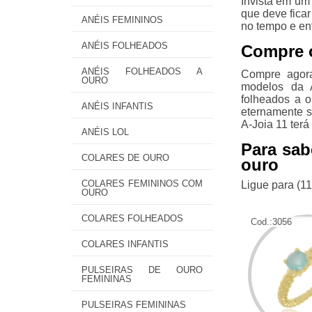
Invista em um
que deve fica
ANÉIS FEMININOS
no tempo e en
ANÉIS FOLHEADOS
Compre o
ANÉIS FOLHEADOS A
Compre agora
OURO
modelos da 
folheados a o
ANÉIS INFANTIS
eternamente s
A-Joia 11 terá
ANÉIS LOL
Para sab
COLARES DE OURO
ouro
COLARES FEMININOS COM
Ligue para
(1
OURO
COLARES FOLHEADOS
Cod.:
3056
COLARES INFANTIS
PULSEIRAS DE OURO
FEMININAS
PULSEIRAS FEMININAS