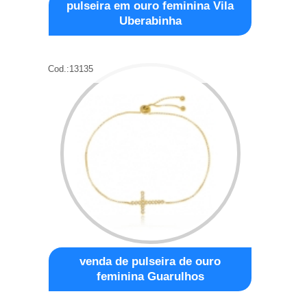
pulseira em ouro feminina Vila
Uberabinha
Cod.:
13135
venda de pulseira de ouro
feminina Guarulhos