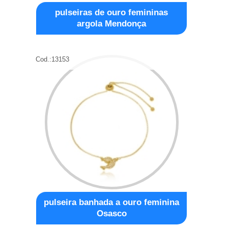
pulseiras de ouro femininas
argola Mendonça
Cod.:
13153
pulseira banhada a ouro feminina
Osasco