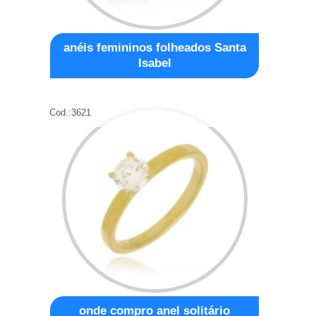
anéis femininos folheados Santa
Isabel
Cod.:
3621
onde compro anel solitário