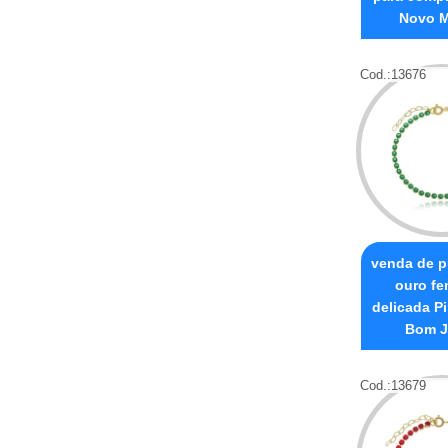
Novo 
Cod.:
13676
venda de p
ouro fe
delicada P
Bom J
Cod.:
13679