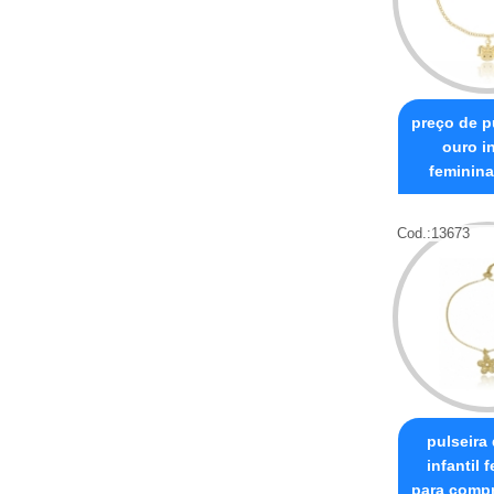
preço de p
ouro in
feminina
Cod.:
13673
pulseira
infantil 
para compr