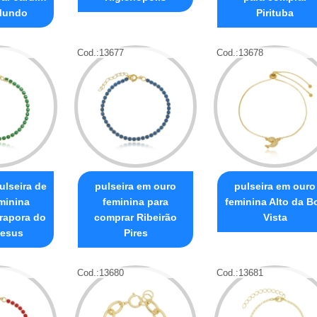
Mundo
Pirituba
Cod.:
13677
Cod.:
13678
ulseira de
pulseira em ouro
pulseira em ouro
minina
feminina para
feminina Alto da B
irapora do
comprar Ribeirão
Vista
esus
Pires
Cod.:
13680
Cod.:
13681