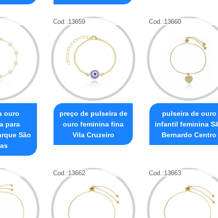
Cod.:
13659
Cod.:
13660
a ouro
preço de pulseira de
pulseira de ouro
a para
ouro feminina fina
infantil feminina S
arque São
Vila Cruzeiro
Bernardo Centro
as
Cod.:
13662
Cod.:
13663