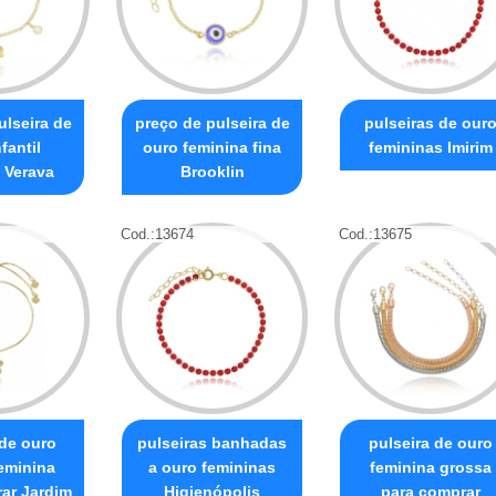
ulseira de
preço de pulseira de
pulseiras de our
fantil
ouro feminina fina
femininas Imirim
 Verava
Brooklin
Cod.:
13674
Cod.:
13675
 de ouro
pulseiras banhadas
pulseira de ouro
feminina
a ouro femininas
feminina grossa
ar Jardim
Higienópolis
para comprar