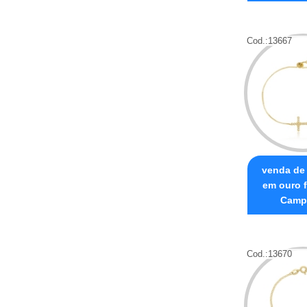
Cod.:
13667
venda de 
em ouro 
Camp
Cod.:
13670