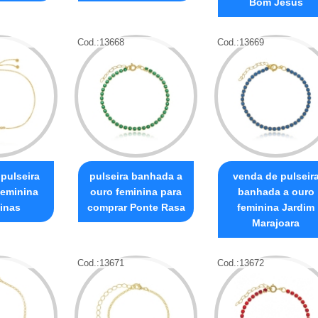
Bom Jesus
Cod.:
13668
Cod.:
13669
pulseira
pulseira banhada a
venda de pulseir
feminina
ouro feminina para
banhada a ouro
inas
comprar Ponte Rasa
feminina Jardim
Marajoara
Cod.:
13671
Cod.:
13672