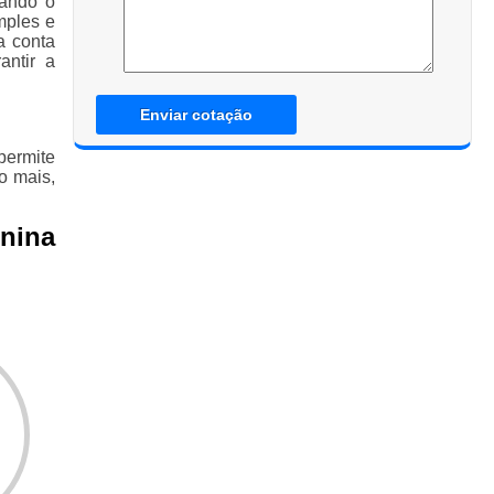
uando o
mples e
a conta
ntir a
Enviar cotação
permite
o mais,
nina