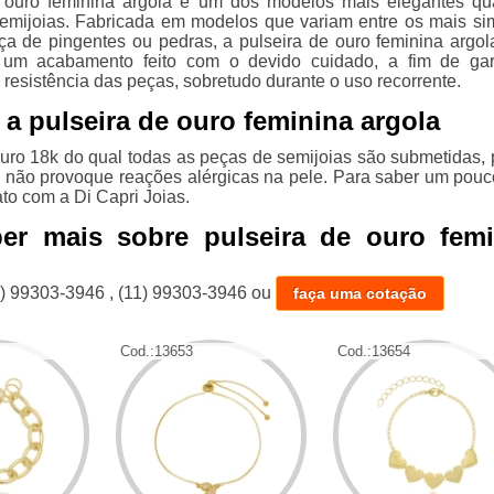
e ouro feminina argola é um dos modelos mais elegantes q
emijoias. Fabricada em modelos que variam entre os mais si
a de pingentes ou pedras, a pulseira de ouro feminina argol
m acabamento feito com o devido cuidado, a fim de gara
 resistência das peças, sobretudo durante o uso recorrente.
a pulseira de ouro feminina argola
ro 18k do qual todas as peças de semijoias são submetidas, 
a não provoque reações alérgicas na pele. Para saber um pouc
to com a Di Capri Joias.
ber mais sobre pulseira de ouro femi
1) 99303-3946
,
(11) 99303-3946
ou
faça uma cotação
Cod.:
13653
Cod.:
13654