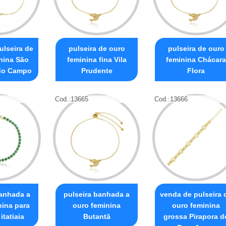
ulseira de
pulseira de ouro
pulseira de ouro
nina São
feminina fina Vila
feminina Chácara
do Campo
Prudente
Flora
Cod.:
13665
Cod.:
13666
banhada a
pulseira banhada a
venda de pulseira 
nina para
ouro feminina
ouro feminina
itatiaia
Butantã
grossa Pirapora d