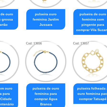
 de ouro
pulseira ouro
pulseira de ouro
s grossa
feminina Jardim
feminina com
arrão
Jussara
pingente para
comprar Vila Suza
Cod.:
13656
Cod.:
13657
 em ouro
pulseira de ouro
pulseira folheada 
a para
feminina para
ouro feminina par
 Cidade
comprar Água
comprar Tatuapé
ntenário
Branca