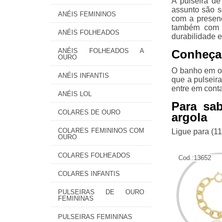
A pulseira d
assunto são s
ANÉIS FEMININOS
com a presenç
também com u
ANÉIS FOLHEADOS
durabilidade e
ANÉIS FOLHEADOS A
Conheça 
OURO
O banho em ou
ANÉIS INFANTIS
que a pulseir
entre em conta
ANÉIS LOL
Para sa
COLARES DE OURO
argola
COLARES FEMININOS COM
Ligue para
(1
OURO
COLARES FOLHEADOS
Cod.:
13652
COLARES INFANTIS
PULSEIRAS DE OURO
FEMININAS
PULSEIRAS FEMININAS