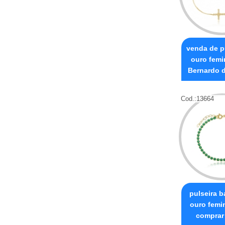
venda de p
ouro femi
Bernardo 
Cod.:
13664
pulseira 
ouro femi
comprar 