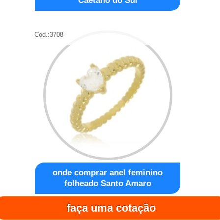
Caetano do Sul
Cod.:
3708
onde comprar anel feminino
folheado Santo Amaro
faça uma cotação
Cod.:
3709