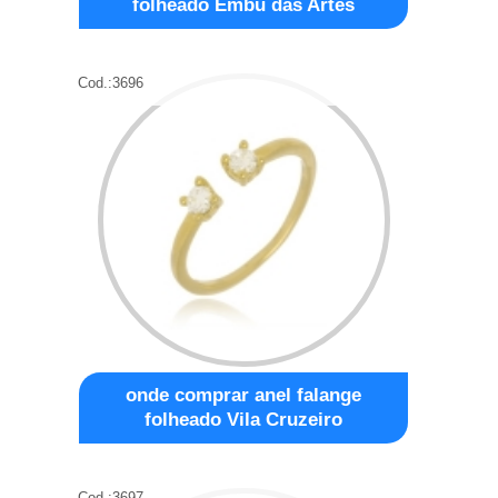
folheado Embu das Artes
Cod.:
3696
onde comprar anel falange
folheado Vila Cruzeiro
Cod.:
3697