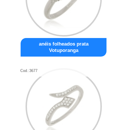
anéis folheados prata
Votuporanga
Cod.:
3677