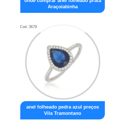
onde comprar anel folheado prata
Araçoiabinha
Cod.:
3679
anel folheado pedra azul preços
Vila Tramontano