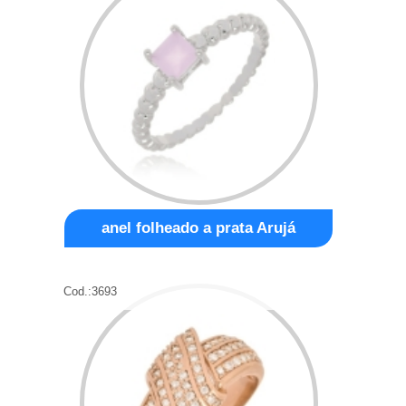
anel folheado a prata Arujá
Cod.:
3693