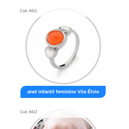
Cod.:
8411
anel infantil feminino Vila Élvio
Cod.:
8412