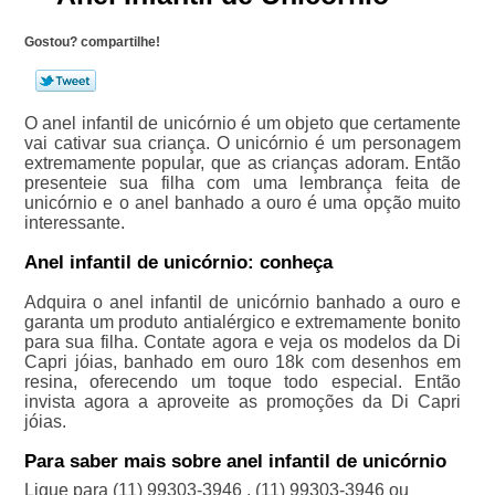
Gostou? compartilhe!
O anel infantil de unicórnio é um objeto que certamente
vai cativar sua criança. O unicórnio é um personagem
extremamente popular, que as crianças adoram. Então
presenteie sua filha com uma lembrança feita de
unicórnio e o anel banhado a ouro é uma opção muito
interessante.
Anel infantil de unicórnio: conheça
Adquira o anel infantil de unicórnio banhado a ouro e
garanta um produto antialérgico e extremamente bonito
para sua filha. Contate agora e veja os modelos da Di
Capri jóias, banhado em ouro 18k com desenhos em
resina, oferecendo um toque todo especial. Então
invista agora a aproveite as promoções da Di Capri
jóias.
Para saber mais sobre anel infantil de unicórnio
Ligue para
(11) 99303-3946
,
(11) 99303-3946
ou