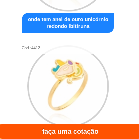
onde tem anel de ouro unicórnio
redondo Ibitiruna
Cod.:
4412
faça uma cotação
anel ouro de unicórnio infantil