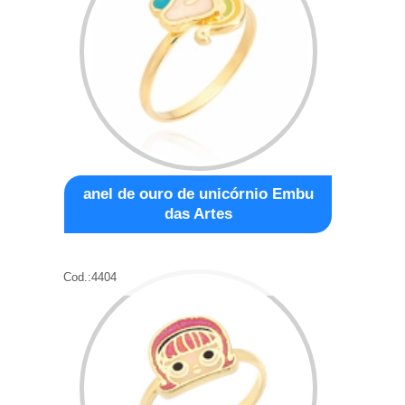
anel de ouro de unicórnio Embu
das Artes
Cod.:
4404