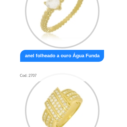
anel folheado a ouro Água Funda
Cod.:
2707