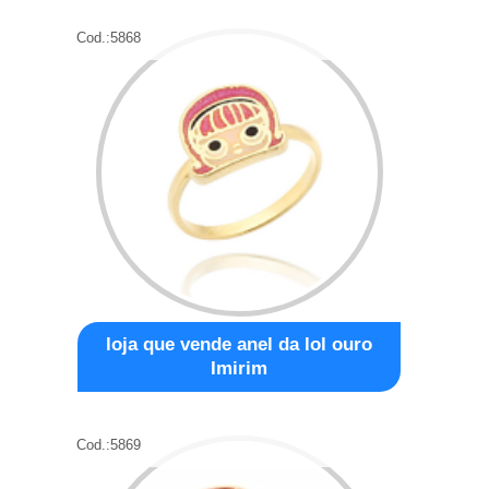
Cod.:
5868
loja que vende anel da lol ouro
Imirim
Cod.:
5869