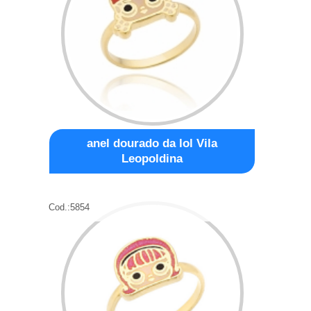
anel dourado da lol Vila
Leopoldina
Cod.:
5854