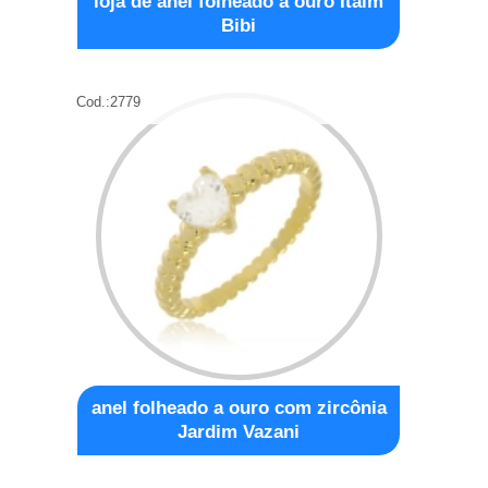
loja de anel folheado a ouro Itaim
Bibi
Cod.:
2779
anel folheado a ouro com zircônia
Jardim Vazani