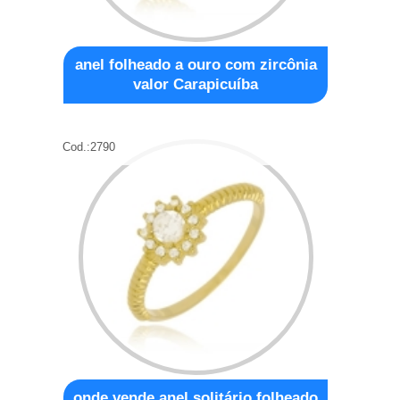
anel folheado a ouro com zircônia
valor Carapicuíba
Cod.:
2790
onde vende anel solitário folheado