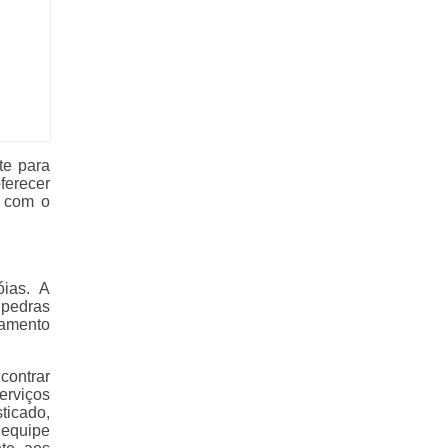
te para
ferecer
e com o
óias. A
 pedras
bamento
contrar
erviços
ticado,
 equipe