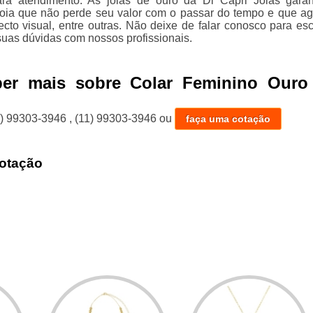
para atendimento. As joias de ouro da Di Capri Joias gara
joia que não perde seu valor com o passar do tempo e que ag
ecto visual, entre outras. Não deixe de falar conosco para esc
uas dúvidas com nossos profissionais.
ber mais sobre Colar Feminino Ouro 
1) 99303-3946
,
(11) 99303-3946
ou
faça uma cotação
otação