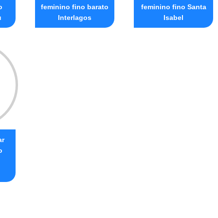
o
feminino fino barato
feminino fino Santa
u
Interlagos
Isabel
ar
o