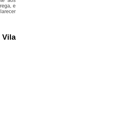
nte aos
rega, e
larecer
Vila