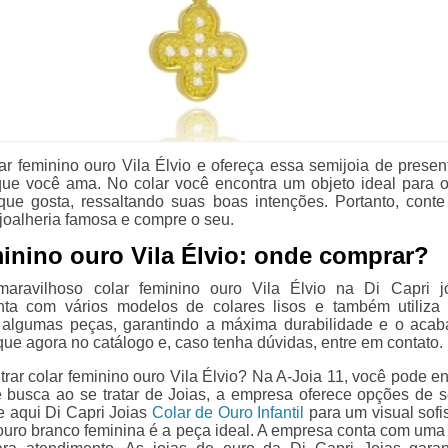
lar feminino ouro Vila Élvio e ofereça essa semijoia de presen
e você ama. No colar você encontra um objeto ideal para o
ue gosta, ressaltando suas boas intenções. Portanto, cont
joalheria famosa e compre o seu.
minino ouro Vila Élvio: onde comprar?
aravilhoso colar feminino ouro Vila Élvio na Di Capri j
onta com vários modelos de colares lisos e também utiliza
 algumas peças, garantindo a máxima durabilidade e o aca
fique agora no catálogo e, caso tenha dúvidas, entre em contato.
rar colar feminino ouro Vila Élvio? Na A-Joia 11, você pode en
 busca ao se tratar de Joias, a empresa oferece opções de s
 aqui Di Capri Joias
Colar de Ouro Infantil
para um visual sofis
 ouro branco feminina é a peça ideal. A empresa conta com uma