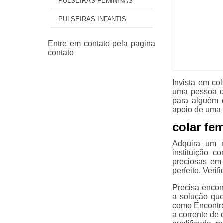
PULSEIRAS FEMININAS
PULSEIRAS INFANTIS
Invista em co
uma pessoa qu
para alguém q
apoio de uma 
colar fe
Adquira um m
instituição c
preciosas em
perfeito. Veri
Precisa encont
a solução que
como Encontre
a corrente de