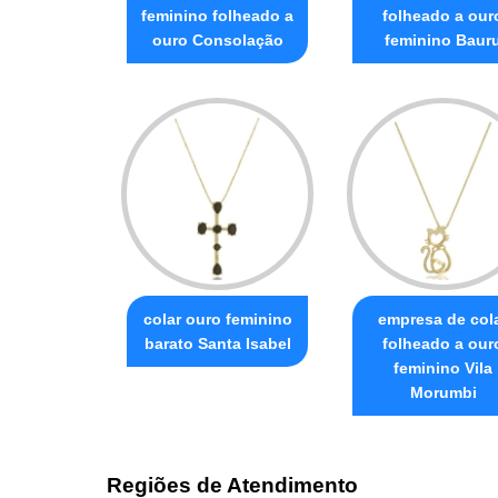
feminino folheado a
folheado a our
ouro Consolação
feminino Baur
colar ouro feminino
empresa de col
barato Santa Isabel
folheado a our
feminino Vila
Morumbi
Regiões de Atendimento