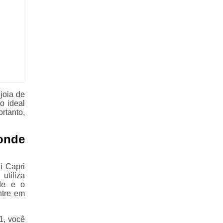
joia de
o ideal
rtanto,
 onde
i Capri
utiliza
de e o
ntre em
1, você