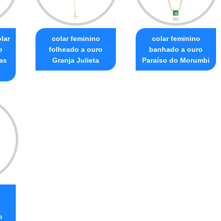
lar
colar feminino
colar feminino
o
folheado a ouro
banhado a ouro
as
Granja Julieta
Paraíso do Morumbi
o