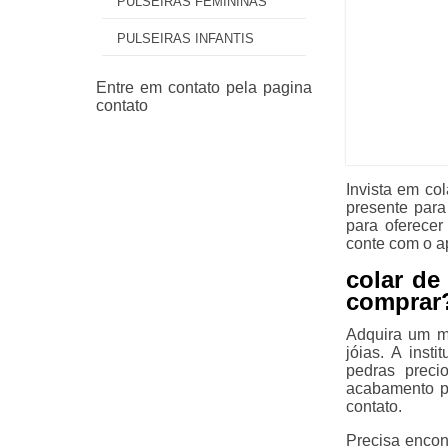
PULSEIRAS FEMININAS
PULSEIRAS INFANTIS
Invista em col
presente para
para oferecer
conte com o a
colar de
comprar
Adquira um ma
jóias. A inst
pedras preci
acabamento pe
contato.
Precisa encont