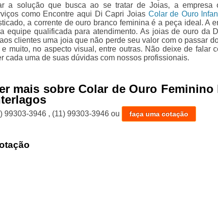
ar a solução que busca ao se tratar de Joias, a empresa 
viços como Encontre aqui Di Capri Joias
Colar de Ouro Infant
sticado, a corrente de ouro branco feminina é a peça ideal. A 
 equipe qualificada para atendimento. As joias de ouro da D
 aos clientes uma joia que não perde seu valor com o passar d
 e muito, no aspecto visual, entre outras. Não deixe de falar 
er cada uma de suas dúvidas com nossos profissionais.
er mais sobre Colar de Ouro Feminino
nterlagos
1) 99303-3946
,
(11) 99303-3946
ou
faça uma cotação
otação