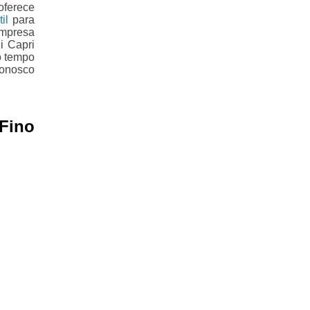
oferece
il
para
empresa
i Capri
o tempo
conosco
 Fino