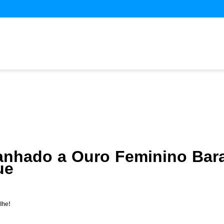
anhado a Ouro Feminino Bar
ue
lhe!