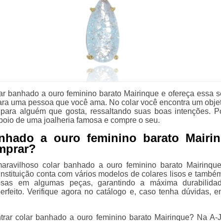
lar banhado a ouro feminino barato Mairinque e ofereça essa s
ara uma pessoa que você ama. No colar você encontra um objet
 para alguém que gosta, ressaltando suas boas intenções. Po
poio de uma joalheria famosa e compre o seu.
anhado a ouro feminino barato Mairin
mprar?
aravilhoso colar banhado a ouro feminino barato Mairinqu
 instituição conta com vários modelos de colares lisos e também
osas em algumas peças, garantindo a máxima durabilida
rfeito. Verifique agora no catálogo e, caso tenha dúvidas, e
trar colar banhado a ouro feminino barato Mairinque? Na A-J