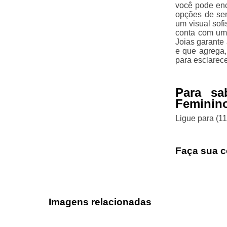
você pode enc
opções de ser
um visual sofi
conta com uma
Joias garante
e que agrega,
para esclarec
Para sa
Feminino
Ligue para
(1
Faça sua c
Imagens relacionadas