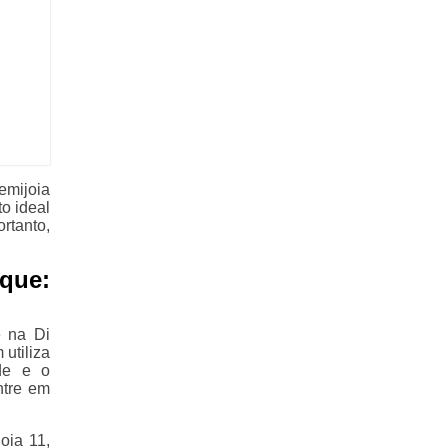
emijoia
o ideal
rtanto,
que:
e na Di
 utiliza
de e o
ntre em
oia 11,