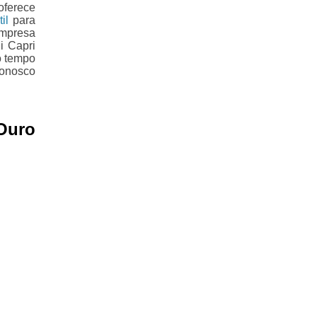
oferece
il
para
empresa
i Capri
o tempo
conosco
Ouro