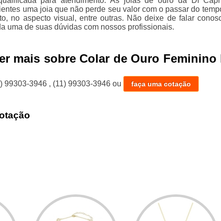
ualificada para atendimento. As joias de ouro da Di Capr
lientes uma joia que não perde seu valor com o passar do temp
to, no aspecto visual, entre outras. Não deixe de falar conos
da uma de suas dúvidas com nossos profissionais.
er mais sobre Colar de Ouro Feminino
1) 99303-3946
,
(11) 99303-3946
ou
faça uma cotação
otação