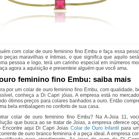
guém com colar de ouro feminino fino Embu e faça essa pessoa
o peças maravilhas e íntimas, o que significa que aquilo ser
uma pessoa e logo, terá um carinho especial em inúmeros m
Faça agora a aquisição e presenteie alguém que você ama.
 ouro feminino fino Embu: saiba mais
ra por um colar de ouro feminino fino Embu, com qualidade, b
sível, conheça a Di Capri jóias. A empresa está no mercad
ndo ótimos preços para colares banhados a ouro. Então compr
ma bela embalagem no conforto de sua casa.
ntrar colar de ouro feminino fino Embu? Na A-Joia 11, vo
olução que busca ao se tratar de Joias, a empresa oferece op
 Encontre aqui Di Capri Joias
Colar de Ouro Infantil
para um
 corrente de ouro branco feminina é a peça ideal. A empresa co