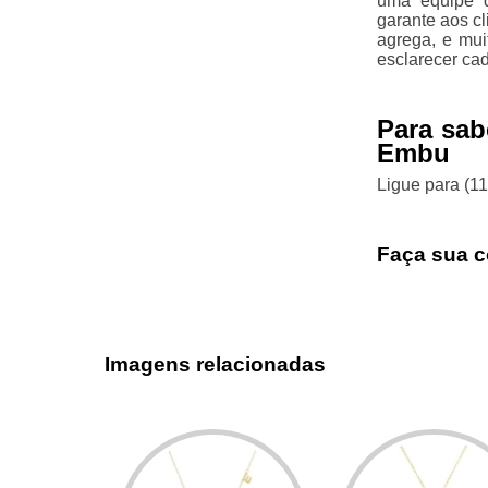
uma equipe q
garante aos c
agrega, e mui
esclarecer ca
Para sab
Embu
Ligue para
(1
Faça sua c
Imagens relacionadas