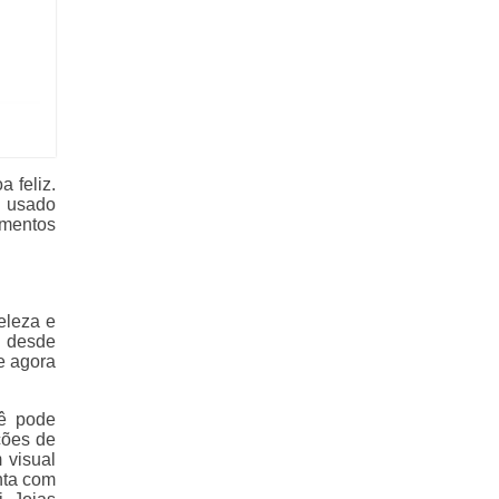
 feliz.
á usado
omentos
eleza e
o desde
e agora
cê pode
ções de
 visual
nta com