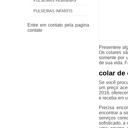
PULSEIRAS FEMININAS
PULSEIRAS INFANTIS
Presenteie al
Os colares sã
somente por 
de sua vida. 
colar de
Se você procu
um preço aces
2016, oferece
e receba em u
Precisa enco
encontrar a s
serviços como
sofisticado, a