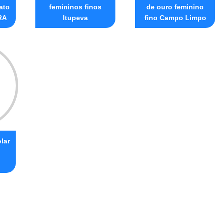
ato
femininos finos
de ouro feminino
RA
Itupeva
fino Campo Limpo
lar