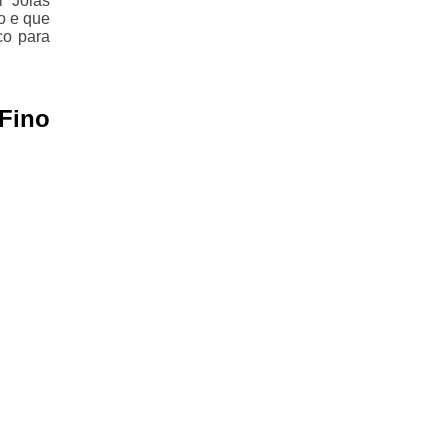
i Joias
o e que
co para
 Fino