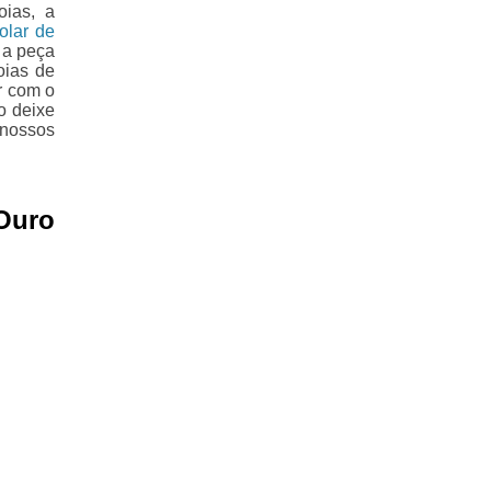
oias, a
olar de
 a peça
oias de
r com o
o deixe
nossos
Ouro