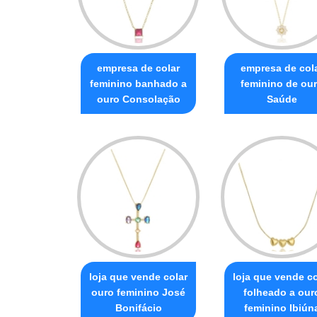
empresa de colar
empresa de col
feminino banhado a
feminino de ou
ouro Consolação
Saúde
loja que vende colar
loja que vende co
ouro feminino José
folheado a our
Bonifácio
feminino Ibiún