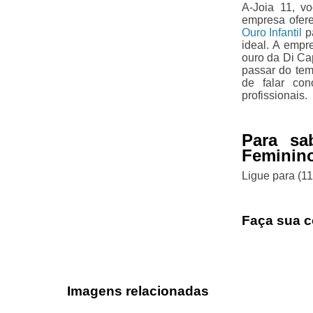
A-Joia 11, v
empresa ofer
Ouro Infantil
pa
ideal. A empr
ouro da Di Ca
passar do tem
de falar co
profissionais.
Para sa
Feminino
Ligue para
(1
Faça sua c
Imagens relacionadas