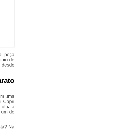
ma peça
poio de
, desde
rato
com uma
i Capri
colha a
a um de
sta? Na