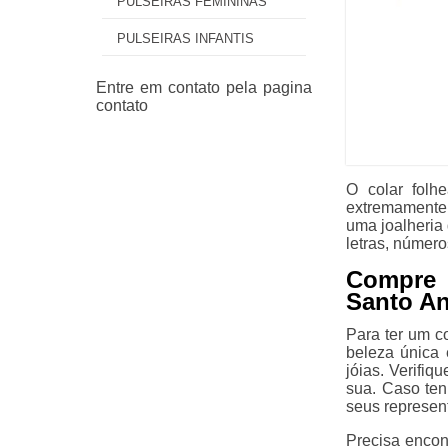
PULSEIRAS FEMININAS
PULSEIRAS INFANTIS
O colar folh
extremamente 
uma joalheria 
letras, número
Compre 
Santo An
Para ter um c
beleza única
jóias. Verifiq
sua. Caso te
seus represen
Precisa encon