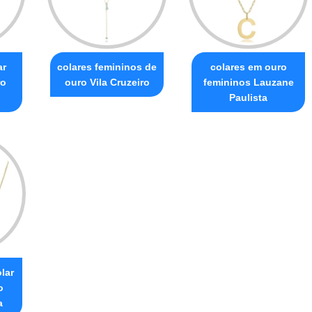
ar
colares femininos de
colares em ouro
ro
ouro Vila Cruzeiro
femininos Lauzane
Paulista
lar
o
a