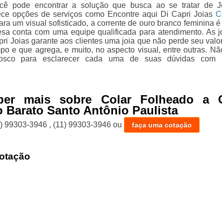
ocê pode encontrar a solução que busca ao se tratar de J
ece opções de serviços como Encontre aqui Di Capri Joias
C
ra um visual sofisticado, a corrente de ouro branco feminina é
esa conta com uma equipe qualificada para atendimento. As j
pri Joias garante aos clientes uma joia que não perde seu valo
po e que agrega, e muito, no aspecto visual, entre outras. Nã
nosco para esclarecer cada uma de suas dúvidas com 
ber mais sobre Colar Folheado a 
 Barato Santo Antônio Paulista
1) 99303-3946
,
(11) 99303-3946
ou
faça uma cotação
otação