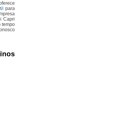
oferece
il
para
empresa
i Capri
o tempo
conosco
inos