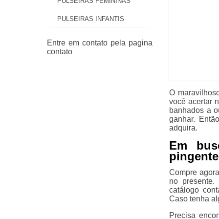
PULSEIRAS FEMININAS
PULSEIRAS INFANTIS
O maravilhoso
você acertar 
banhados a o
ganhar. Entã
adquira.
Em bus
pingente 
Compre agora 
no presente.
catálogo cont
Caso tenha alg
Precisa encon