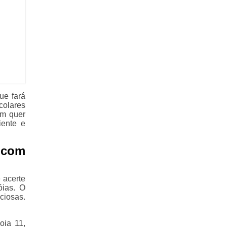
ue fará
colares
um quer
iente e
 com
 acerte
óias. O
ciosas.
oia 11,