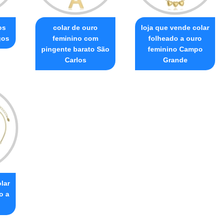
os
colar de ouro
loja que vende colar
gos
feminino com
folheado a ouro
pingente barato São
feminino Campo
Carlos
Grande
lar
o a