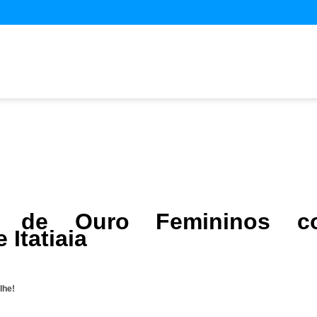
es de Ouro Femininos c
 Itatiaia
lhe!