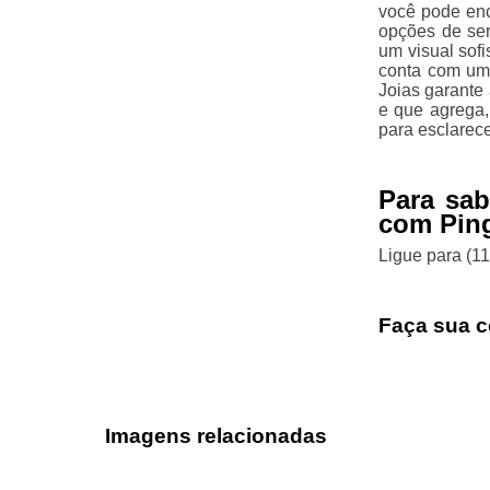
você pode enc
opções de ser
um visual sofi
conta com uma
Joias garante
e que agrega,
para esclarec
Para sa
com Ping
Ligue para
(1
Faça sua c
Imagens relacionadas