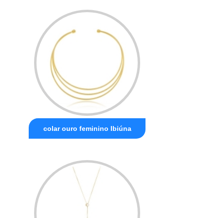
colar ouro feminino Ibiúna