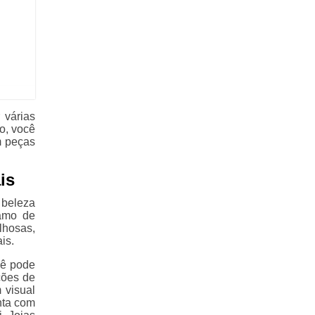
 várias
o, você
m peças
is
 beleza
ramo de
lhosas,
is.
cê pode
ções de
 visual
nta com