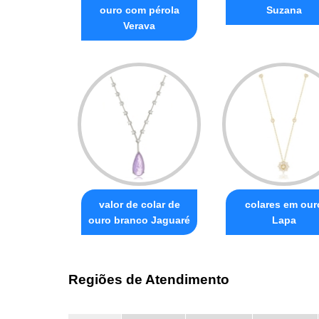
ouro com pérola
Suzana
Verava
valor de colar de
colares em our
ouro branco Jaguaré
Lapa
Regiões de Atendimento