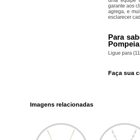
uma equipe q
garante aos c
agrega, e mui
esclarecer ca
Para sab
Pompeia
Ligue para
(1
Faça sua c
Imagens relacionadas