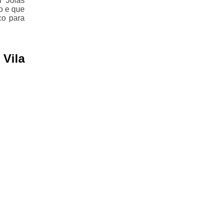
i Joias
o e que
co para
 Vila