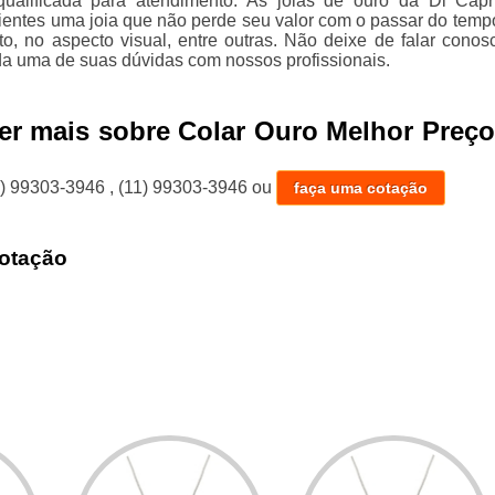
ualificada para atendimento. As joias de ouro da Di Capr
lientes uma joia que não perde seu valor com o passar do temp
to, no aspecto visual, entre outras. Não deixe de falar conos
da uma de suas dúvidas com nossos profissionais.
er mais sobre Colar Ouro Melhor Preço
1) 99303-3946
,
(11) 99303-3946
ou
faça uma cotação
otação