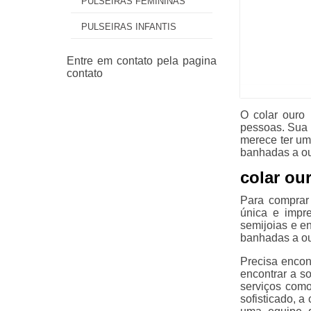
PULSEIRAS FEMININAS
PULSEIRAS INFANTIS
O colar ouro
pessoas. Sua d
merece ter um
banhadas a o
colar ou
Para comprar
única e impre
semijoias e en
banhadas a ou
Precisa encon
encontrar a s
serviços como
sofisticado, a