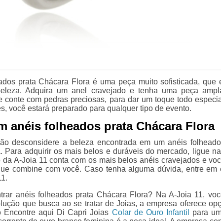
ados prata Chácara Flora é uma peça muito sofisticada, que 
beleza. Adquira um anel cravejado e tenha uma peça amp
e conte com pedras preciosas, para dar um toque todo especi
s, você estará preparado para qualquer tipo de evento.
em anéis folheados prata Chácara Flora
não desconsidere a beleza encontrada em um anéis folheado
. Para adquirir os mais belos e duráveis do mercado, ligue na
o da A-Joia 11 conta com os mais belos anéis cravejados e vo
que combine com você. Caso tenha alguma dúvida, entre em 
11.
trar anéis folheados prata Chácara Flora? Na A-Joia 11, vo
olução que busca ao se tratar de Joias, a empresa oferece op
 Encontre aqui Di Capri Joias
Colar de Ouro Infantil
para um