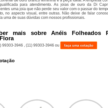
 corrente de ouro branco feminina é a peça ideal. A empresa co
ualificada para atendimento. As joias de ouro da Di Capr
lientes uma joia que não perde seu valor com o passar do temp
to, no aspecto visual, entre outras. Não deixe de falar conos
da uma de suas dúvidas com nossos profissionais.
ber mais sobre Anéis Folheados P
Flora
1) 99303-3946
,
(11) 99303-3946
ou
faça uma cotação
otação