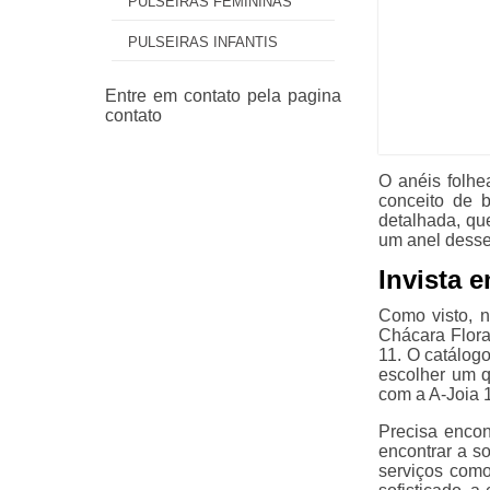
PULSEIRAS FEMININAS
PULSEIRAS INFANTIS
O anéis folhe
conceito de 
detalhada, qu
um anel desse
Invista 
Como visto, 
Chácara Flora
11. O catálog
escolher um 
com a A-Joia 
Precisa encon
encontrar a s
serviços como