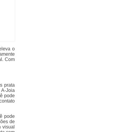
eleva o
lamente
al. Com
s prata
 A-Joia
cê pode
contato
cê pode
ções de
 visual