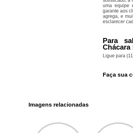
sofisticado, a
uma equipe q
garante aos c
agrega, e mui
esclarecer ca
Para sa
Chácara 
Ligue para
(1
Faça sua c
Imagens relacionadas