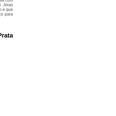
nta com
i Joias
o e que
co para
rata