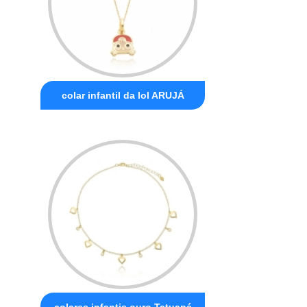
colar infantil da lol ARUJÁ
colares infantis ouro Tatuapé