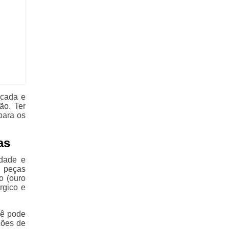
icada e
ão. Ter
para os
as
idade e
 peças
o (ouro
rgico e
cê pode
ções de