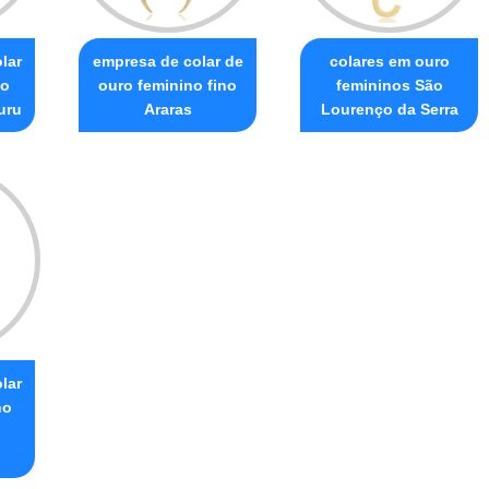
lar
empresa de colar de
colares em ouro
no
ouro feminino fino
femininos São
uru
Araras
Lourenço da Serra
lar
no