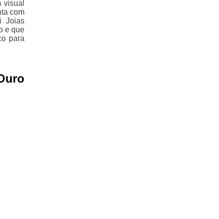
 visual
nta com
i Joias
o e que
co para
Ouro