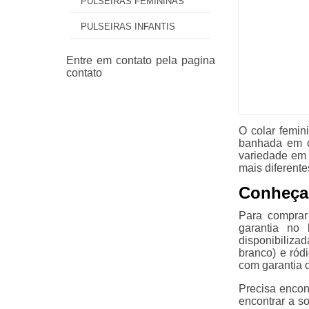
PULSEIRAS FEMININAS
PULSEIRAS INFANTIS
O colar femin
banhada em o
variedade em 
mais diferente
Conheça 
Para comprar
garantia no
disponibiliza
branco) e ród
com garantia 
Precisa encon
encontrar a s