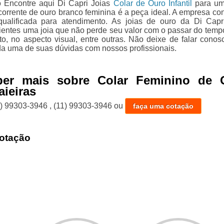
 Encontre aqui Di Capri Joias
Colar de Ouro Infantil
para um
 corrente de ouro branco feminina é a peça ideal. A empresa co
ualificada para atendimento. As joias de ouro da Di Capr
lientes uma joia que não perde seu valor com o passar do temp
to, no aspecto visual, entre outras. Não deixe de falar conos
da uma de suas dúvidas com nossos profissionais.
ber mais sobre Colar Feminino de 
aieiras
1) 99303-3946
,
(11) 99303-3946
ou
faça uma cotação
otação