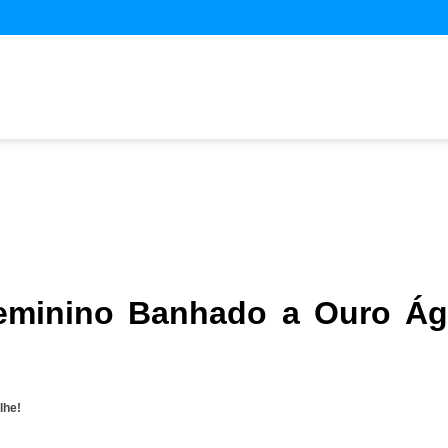
eminino Banhado a Ouro Á
lhe!