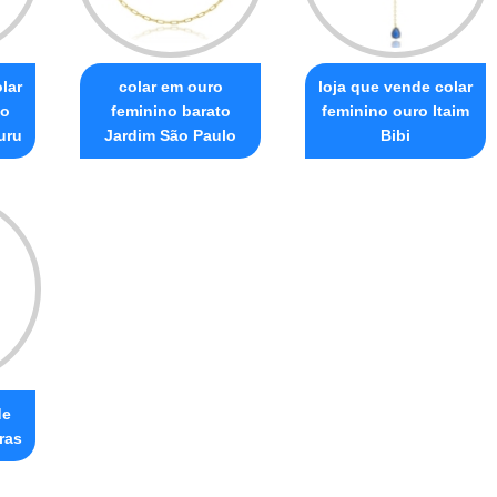
lar
colar em ouro
loja que vende colar
no
feminino barato
feminino ouro Itaim
uru
Jardim São Paulo
Bibi
de
ras