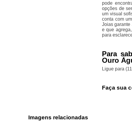
pode encontr
opções de ser
um visual sofi
conta com uma
Joias garante
e que agrega,
para esclarec
Para sa
Ouro Ág
Ligue para
(1
Faça sua c
Imagens relacionadas