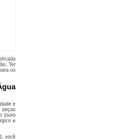
elicada
ão. Ter
para os
Água
idade e
 peças
o (ouro
rgico e
1, você