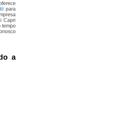
oferece
il
para
empresa
i Capri
o tempo
conosco
do a