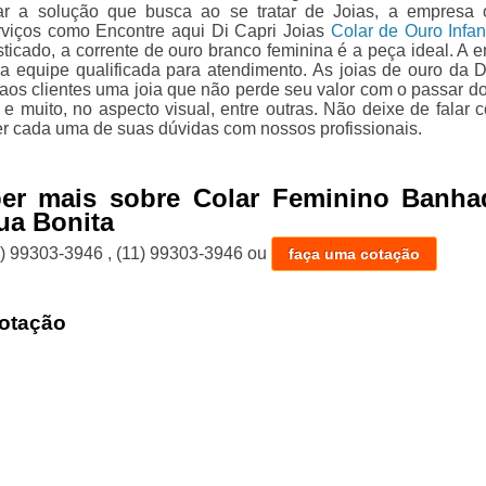
ar a solução que busca ao se tratar de Joias, a empresa 
viços como Encontre aqui Di Capri Joias
Colar de Ouro Infant
sticado, a corrente de ouro branco feminina é a peça ideal. A 
 equipe qualificada para atendimento. As joias de ouro da D
 aos clientes uma joia que não perde seu valor com o passar d
 e muito, no aspecto visual, entre outras. Não deixe de falar 
er cada uma de suas dúvidas com nossos profissionais.
ber mais sobre Colar Feminino Banha
ua Bonita
1) 99303-3946
,
(11) 99303-3946
ou
faça uma cotação
otação