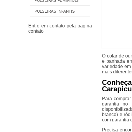
PULSEIRAS FEMININAS
PULSEIRAS INFANTIS
O colar de ou
e banhada em
variedade em 
mais diferente
Conheç
Carapicu
Para comprar 
garantia no
disponibiliza
branco) e ród
com garantia 
Precisa encon