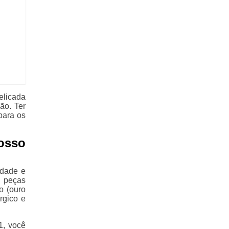
elicada
ão. Ter
para os
osso
idade e
 peças
o (ouro
rgico e
1, você