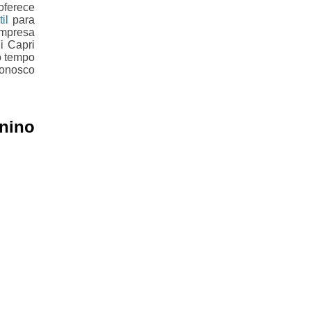
oferece
il
para
empresa
i Capri
o tempo
conosco
nino