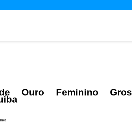
 de Ouro Feminino Gros
uíba
lhe!