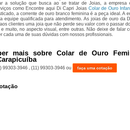
ar a solução que busca ao se tratar de Joias, a empresa 
viços como Encontre aqui Di Capri Joias
Colar de Ouro Infant
sticado, a corrente de ouro branco feminina é a peça ideal. A 
 equipe qualificada para atendimento. As joias de ouro da D
 aos clientes uma joia que não perde seu valor com o passar d
 e muito, no aspecto visual, entre outras. Não deixe de falar 
er cada uma de suas dúvidas com nossos profissionais.
ber mais sobre Colar de Ouro Femi
arapicuíba
1) 99303-3946
,
(11) 99303-3946
ou
faça uma cotação
otação