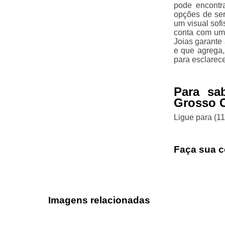
pode encontr
opções de ser
um visual sofi
conta com uma
Joias garante
e que agrega,
para esclarec
Para sa
Grosso C
Ligue para
(1
Faça sua c
Imagens relacionadas