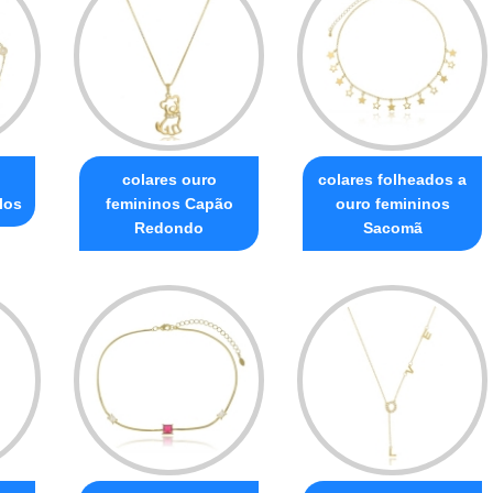
colares ouro
colares folheados a
los
femininos Capão
ouro femininos
Redondo
Sacomã