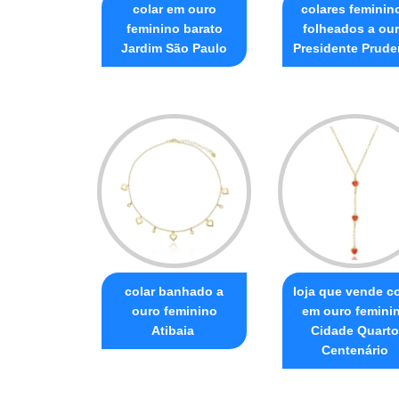
colar em ouro
colares feminin
feminino barato
folheados a ou
Jardim São Paulo
Presidente Prude
colar banhado a
loja que vende co
ouro feminino
em ouro femini
Atibaia
Cidade Quarto
Centenário