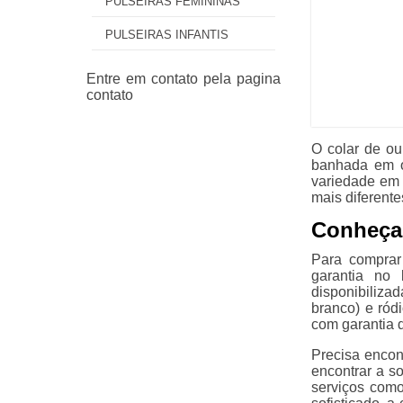
PULSEIRAS FEMININAS
PULSEIRAS INFANTIS
O colar de ou
banhada em o
variedade em 
mais diferente
Conheça 
Para comprar
garantia no
disponibiliza
branco) e ród
com garantia 
Precisa encon
encontrar a s
serviços como