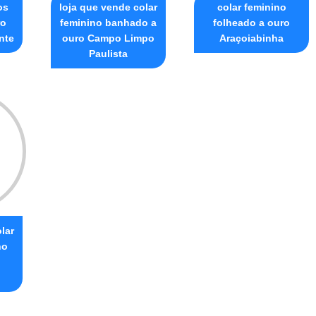
os
loja que vende colar
colar feminino
ro
feminino banhado a
folheado a ouro
nte
ouro Campo Limpo
Araçoiabinha
Paulista
lar
no