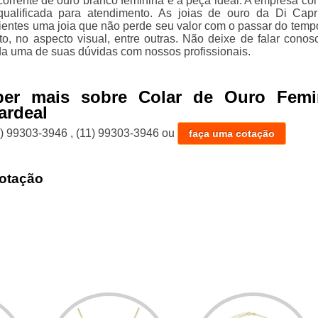
 corrente de ouro branco feminina é a peça ideal. A empresa co
ualificada para atendimento. As joias de ouro da Di Capr
lientes uma joia que não perde seu valor com o passar do temp
to, no aspecto visual, entre outras. Não deixe de falar conos
da uma de suas dúvidas com nossos profissionais.
ber mais sobre Colar de Ouro Femi
ardeal
1) 99303-3946
,
(11) 99303-3946
ou
faça uma cotação
otação