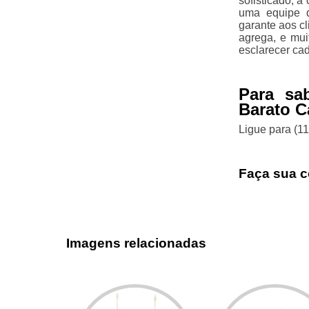
sofisticado, a
uma equipe q
garante aos c
agrega, e mui
esclarecer ca
Para sa
Barato C
Ligue para
(1
Faça sua c
Imagens relacionadas