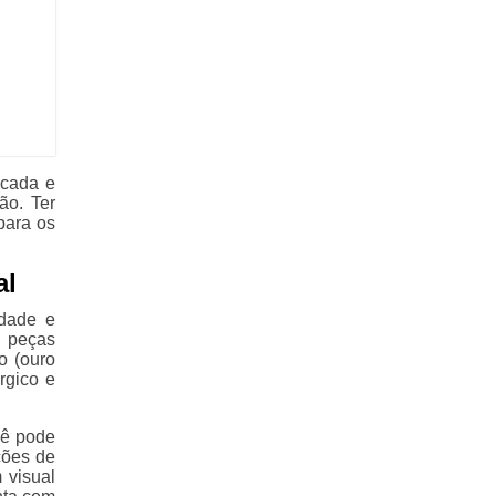
icada e
ão. Ter
para os
al
idade e
 peças
o (ouro
rgico e
cê pode
ções de
 visual