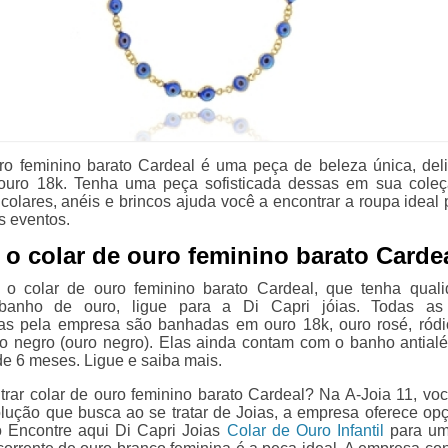
ro feminino barato Cardeal é uma peça de beleza única, del
uro 18k. Tenha uma peça sofisticada dessas em sua coleç
colares, anéis e brincos ajuda você a encontrar a roupa ideal 
s eventos.
o colar de ouro feminino barato Carde
 o colar de ouro feminino barato Cardeal, que tenha qual
 banho de ouro, ligue para a Di Capri jóias. Todas as
das pela empresa são banhadas em ouro 18k, ouro rosé, ródi
io negro (ouro negro). Elas ainda contam com o banho antialé
de 6 meses. Ligue e saiba mais.
trar colar de ouro feminino barato Cardeal? Na A-Joia 11, vo
olução que busca ao se tratar de Joias, a empresa oferece op
 Encontre aqui Di Capri Joias
Colar de Ouro Infantil
para um