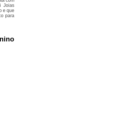
nta com
i Joias
o e que
co para
nino