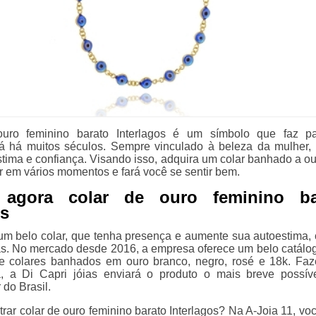
uro feminino barato Interlagos é um símbolo que faz pa
 há muitos séculos. Sempre vinculado à beleza da mulher, 
stima e confiança. Visando isso, adquira um colar banhado a ou
r em vários momentos e fará você se sentir bem.
agora colar de ouro feminino ba
os
 um belo colar, que tenha presença e aumente sua autoestima, 
ias. No mercado desde 2016, a empresa oferece um belo catálo
de colares banhados em ouro branco, negro, rosé e 18k. Fa
, a Di Capri jóias enviará o produto o mais breve possív
 do Brasil.
rar colar de ouro feminino barato Interlagos? Na A-Joia 11, vo