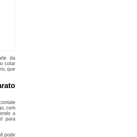
rte da
o colar
ro, que
rato
contate
go, com
zendo a
el para
cê pode