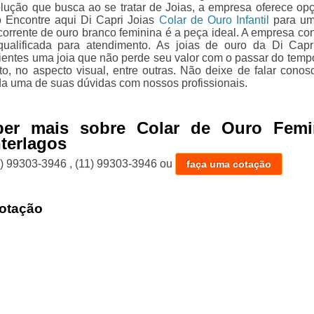
olução que busca ao se tratar de Joias, a empresa oferece op
 Encontre aqui Di Capri Joias
Colar de Ouro Infantil
para um
 corrente de ouro branco feminina é a peça ideal. A empresa co
ualificada para atendimento. As joias de ouro da Di Capr
lientes uma joia que não perde seu valor com o passar do temp
to, no aspecto visual, entre outras. Não deixe de falar conos
da uma de suas dúvidas com nossos profissionais.
ber mais sobre Colar de Ouro Femi
nterlagos
1) 99303-3946
,
(11) 99303-3946
ou
faça uma cotação
otação