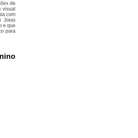
ções de
 visual
nta com
i Joias
o e que
co para
nino