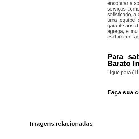
encontrar a s
serviços como
sofisticado, a
uma equipe q
garante aos c
agrega, e mui
esclarecer ca
Para sa
Barato I
Ligue para
(1
Faça sua c
Imagens relacionadas