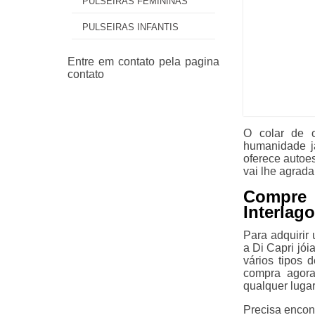
PULSEIRAS FEMININAS
PULSEIRAS INFANTIS
O colar de o
humanidade já
oferece autoe
vai lhe agrada
Compre 
Interlag
Para adquirir
a Di Capri jó
vários tipos 
compra agora
qualquer lugar
Precisa encont