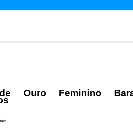
 de Ouro Feminino Bara
os
lhe!