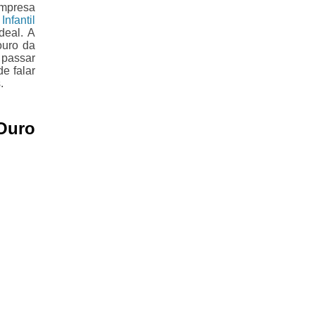
empresa
Infantil
deal. A
ouro da
 passar
e falar
.
Ouro