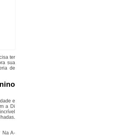
isa ter
ora sua
eria de
nino
idade e
om a Di
ncrível
lhadas.
? Na A-