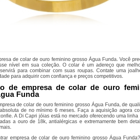
esa de colar de ouro feminino grosso Água Funda. Você prec
se nível em sua coleção. O colar é um adereço que melh
 servirá para combinar com suas roupas. Contate uma joalh
dade para adquirir com confiança e preços competitivos.
o de empresa de colar de ouro femi
Água Funda
presa de colar de ouro feminino grosso Água Funda, de qual
 absoluta de no mínimo 6 meses. Faça a aquisição agora c
confie. A Di Capri jóias está no mercado oferecendo uma linha i
adas a ouro de 18k, antialérgicas e extremamente bem deta
mais.
ntrar empresa de colar de ouro feminino grosso Água Funda