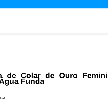
a de Colar de Ouro Femin
 Água Funda
lhe!