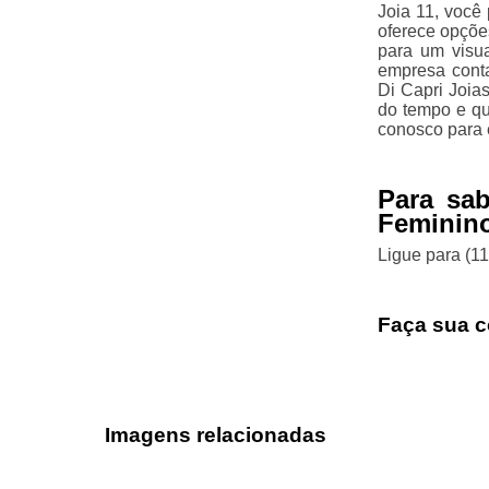
Joia 11, você
oferece opçõe
para um visua
empresa conta
Di Capri Joia
do tempo e que
conosco para 
Para sa
Feminin
Ligue para
(1
Faça sua c
Imagens relacionadas