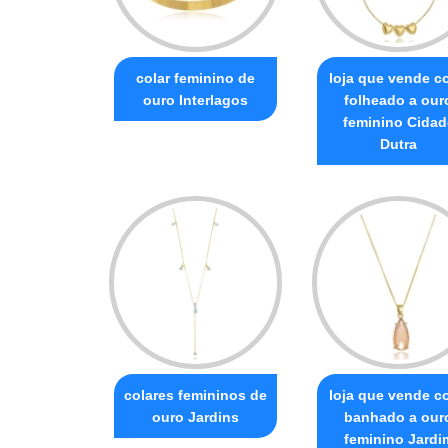
colar feminino de
loja que vende co
ouro Interlagos
folheado a our
feminino Cidad
Dutra
colares femininos de
loja que vende co
ouro Jardins
banhado a our
feminino Jardi