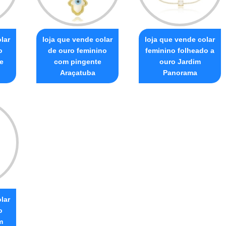
lar
loja que vende colar
loja que vende colar
o
de ouro feminino
feminino folheado a
e
com pingente
ouro Jardim
Araçatuba
Panorama
lar
o
m