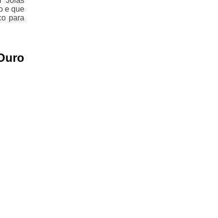
i Joias
o e que
co para
Ouro