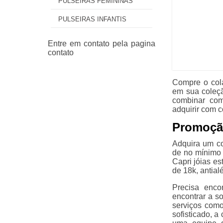
PULSEIRAS FEMININAS
PULSEIRAS INFANTIS
Compre o cola
em sua coleçã
combinar com
adquirir com c
Promoção
Adquira um co
de no mínimo 
Capri jóias e
de 18k, antia
Precisa enco
encontrar a s
serviços como
sofisticado, a