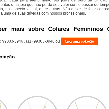
ualificada para atendimento. As joias de ouro da Di Capr
lientes uma joia que não perde seu valor com o passar do temp
to, no aspecto visual, entre outras. Não deixe de falar conos
da uma de suas dúvidas com nossos profissionais.
ber mais sobre Colares Femininos 
1) 99303-3946
,
(11) 99303-3946
ou
faça uma cotação
otação