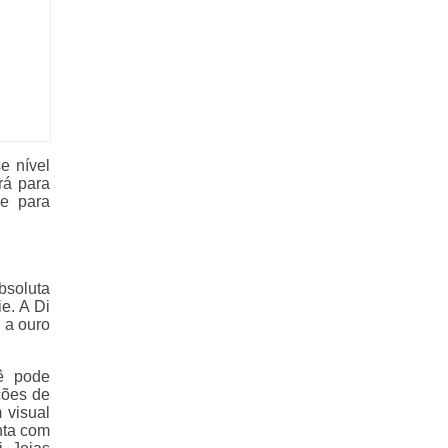
e nível
rá para
de para
bsoluta
e. A Di
 a ouro
cê pode
ções de
 visual
nta com