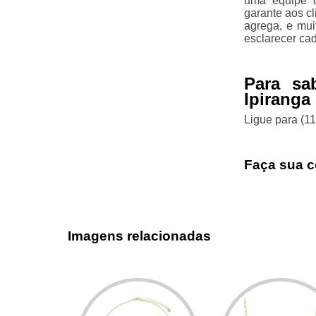
uma equipe q
garante aos c
agrega, e mui
esclarecer ca
Para sa
Ipiranga
Ligue para
(1
Faça sua c
Imagens relacionadas