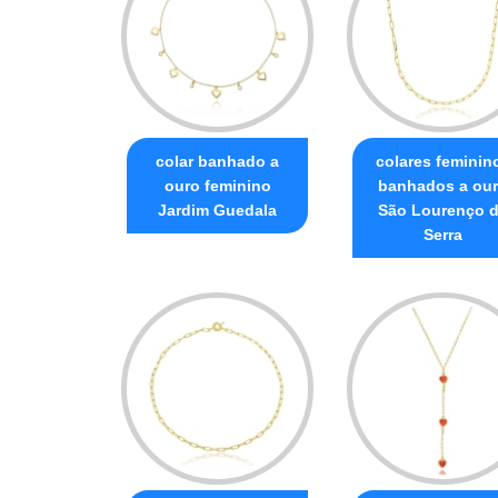
colar banhado a
colares feminin
ouro feminino
banhados a ou
Jardim Guedala
São Lourenço 
Serra