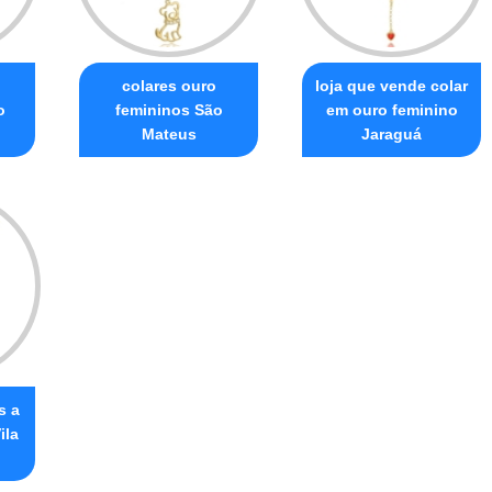
colares ouro
loja que vende colar
o
femininos São
em ouro feminino
Mateus
Jaraguá
s a
ila