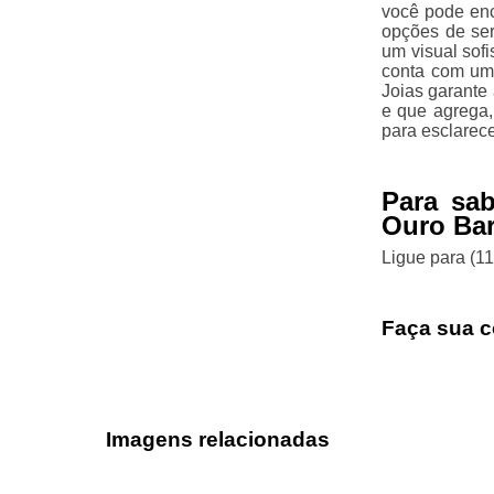
você pode enc
opções de ser
um visual sofi
conta com uma
Joias garante
e que agrega,
para esclarec
Para sa
Ouro Bar
Ligue para
(1
Faça sua c
Imagens relacionadas