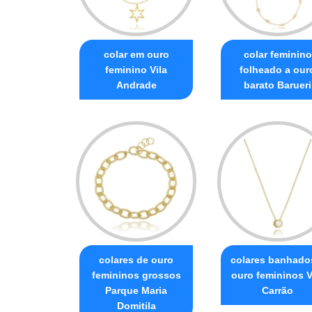
colar em ouro
colar feminino
feminino Vila
folheado a our
Andrade
barato Barueri
colares de ouro
colares banhado
femininos grossos
ouro femininos V
Parque Maria
Carrão
Domitila