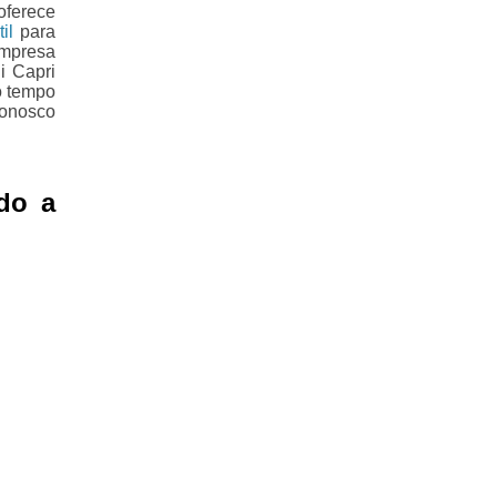
oferece
il
para
empresa
i Capri
o tempo
conosco
do a