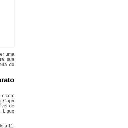
ter uma
ra sua
eria de
rato
e e com
i Capri
ível de
. Ligue
oia 11,