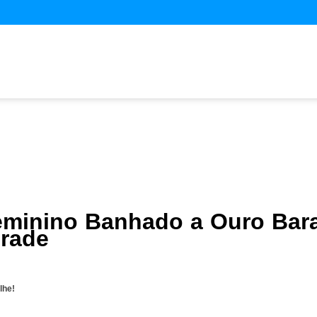
eminino Banhado a Ouro Bar
drade
lhe!