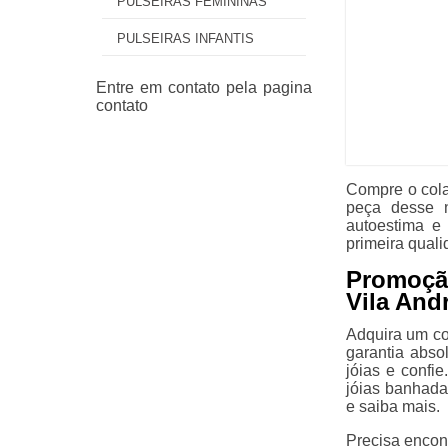
PULSEIRAS FEMININAS
PULSEIRAS INFANTIS
Compre o cola
peça desse 
autoestima e
primeira quali
Promoção
Vila And
Adquira um co
garantia abso
jóias e confi
jóias banhada
e saiba mais.
Precisa encon