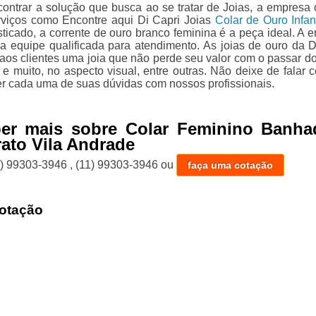
ontrar a solução que busca ao se tratar de Joias, a empresa 
viços como Encontre aqui Di Capri Joias
Colar de Ouro Infant
sticado, a corrente de ouro branco feminina é a peça ideal. A 
 equipe qualificada para atendimento. As joias de ouro da D
 aos clientes uma joia que não perde seu valor com o passar d
 e muito, no aspecto visual, entre outras. Não deixe de falar 
er cada uma de suas dúvidas com nossos profissionais.
ber mais sobre Colar Feminino Banha
ato Vila Andrade
1) 99303-3946
,
(11) 99303-3946
ou
faça uma cotação
otação