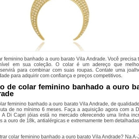
r feminino banhado a ouro barato Vila Andrade. Você precisa 
nível em sua coleção. O colar é um adereço que melho
 servirá para combinar com suas roupas. Contate uma joalh
dade para adquirir com confiança e preços competitivos.
 de colar feminino banhado a ouro ba
rade
lar feminino banhado a ouro barato Vila Andrade, de qualidad
luta de no mínimo 6 meses. Faça a aquisição agora com a D
e. A Di Capri jóias está no mercado oferecendo uma linha incr
s a ouro de 18k, antialérgicas e extremamente bem detalhadas
trar colar feminino banhado a ouro barato Vila Andrade? Na A-J