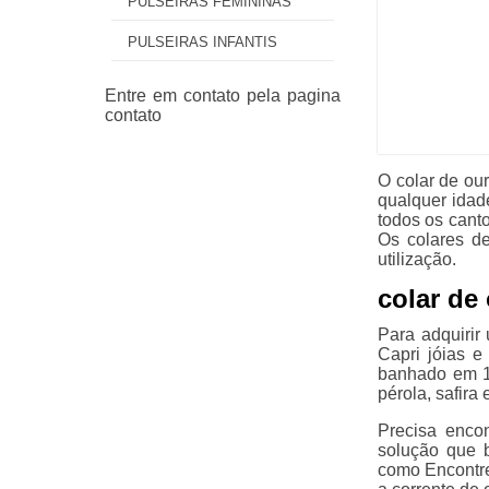
PULSEIRAS FEMININAS
PULSEIRAS INFANTIS
O colar de ou
qualquer idad
todos os canto
Os colares d
utilização.
colar de
Para adquirir
Capri jóias e
banhado em 18
pérola, safira
Precisa enco
solução que b
como Encontre