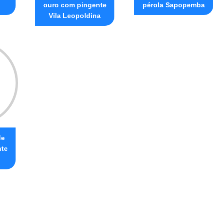
ouro com pingente
pérola Sapopemba
Vila Leopoldina
de
nte