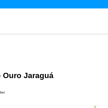
e Ouro Jaraguá
lhe!