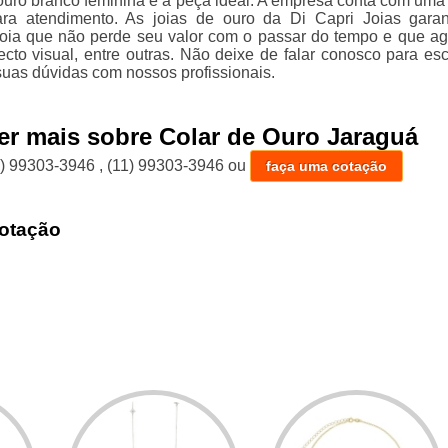
 ouro branco feminina é a peça ideal. A empresa conta com uma
para atendimento. As joias de ouro da Di Capri Joias gara
joia que não perde seu valor com o passar do tempo e que ag
ecto visual, entre outras. Não deixe de falar conosco para esc
uas dúvidas com nossos profissionais.
er mais sobre Colar de Ouro Jaraguá
1) 99303-3946
,
(11) 99303-3946
ou
faça uma cotação
otação