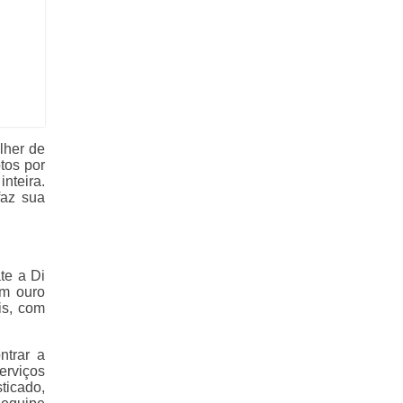
lher de
tos por
nteira.
faz sua
te a Di
om ouro
is, com
ntrar a
erviços
ticado,