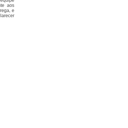
 equipe
nte aos
rega, e
larecer