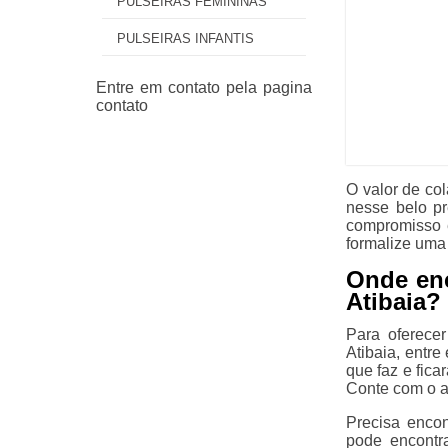
PULSEIRAS FEMININAS
PULSEIRAS INFANTIS
O valor de col
nesse belo pr
compromisso e
formalize uma
Onde enc
Atibaia?
Para oferece
Atibaia, entre
que faz e fica
Conte com o 
Precisa encon
pode encontr