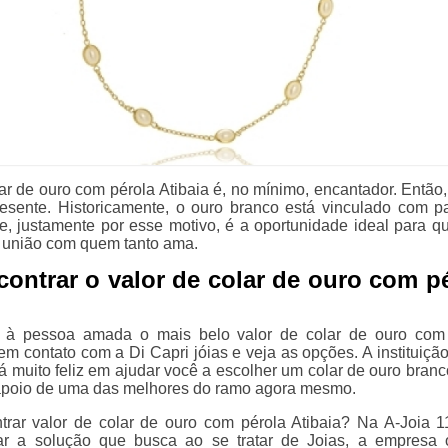
ar de ouro com pérola Atibaia é, no mínimo, encantador. Então, 
esente. Historicamente, o ouro branco está vinculado com p
, justamente por esse motivo, é a oportunidade ideal para q
 união com quem tanto ama.
ontrar o valor de colar de ouro com p
r à pessoa amada o mais belo valor de colar de ouro com
 em contato com a Di Capri jóias e veja as opções. A instituiçã
rá muito feliz em ajudar você a escolher um colar de ouro branc
apoio de uma das melhores do ramo agora mesmo.
trar valor de colar de ouro com pérola Atibaia? Na A-Joia 1
ar a solução que busca ao se tratar de Joias, a empresa 