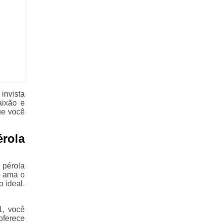
invista
aixão e
ue você
érola
 pérola
o ama o
o ideal.
1, você
oferece