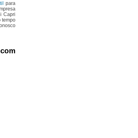
il
para
empresa
i Capri
o tempo
conosco
 com