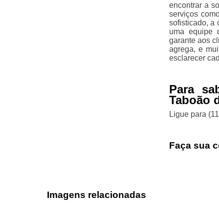
encontrar a s
serviços como
sofisticado, a
uma equipe q
garante aos c
agrega, e mui
esclarecer ca
Para sa
Taboão d
Ligue para
(1
Faça sua c
Imagens relacionadas