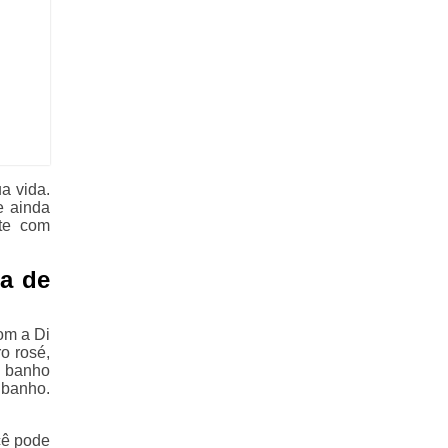
a vida.
e ainda
nte com
a de
om a Di
o rosé,
o banho
 banho.
cê pode