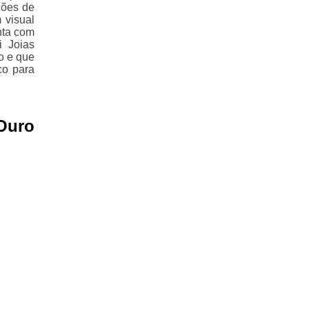
ções de
 visual
nta com
i Joias
o e que
co para
Ouro