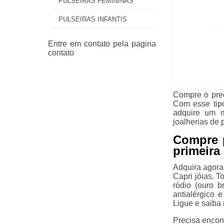
PULSEIRAS FEMININAS
PULSEIRAS INFANTIS
Compre o preç
Com esse tipo
adquire um m
joalherias de 
Compre p
primeira 
Adquira agora 
Capri jóias. 
ródio (ouro 
antialérgico 
Ligue e saiba 
Precisa encon