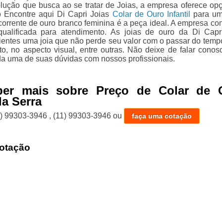
olução que busca ao se tratar de Joias, a empresa oferece op
 Encontre aqui Di Capri Joias
Colar de Ouro Infantil
para um
 corrente de ouro branco feminina é a peça ideal. A empresa co
ualificada para atendimento. As joias de ouro da Di Capr
lientes uma joia que não perde seu valor com o passar do temp
to, no aspecto visual, entre outras. Não deixe de falar conos
da uma de suas dúvidas com nossos profissionais.
ber mais sobre Preço de Colar de 
a Serra
1) 99303-3946
,
(11) 99303-3946
ou
faça uma cotação
otação