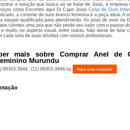
ontrar a solução que busca ao se tratar de Joias, a empresa 
viços como Encontre aqui Di Capri Joias
Colar de Ouro Infant
sticado, a corrente de ouro branco feminina é a peça ideal. A 
 equipe qualificada para atendimento. As joias de ouro da D
 aos clientes uma joia que não perde seu valor com o passar d
 e muito, no aspecto visual, entre outras. Não deixe de falar 
er cada uma de suas dúvidas com nossos profissionais.
ber mais sobre Comprar Anel de 
 Feminino Murundu
1) 99303-3946
,
(11) 99303-3946
ou
faça uma cotação
otação