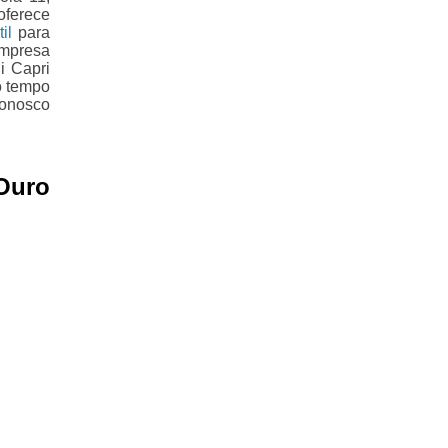
oferece
il
para
empresa
i Capri
o tempo
conosco
Ouro