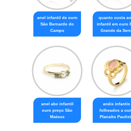
anel infantil de ouro
quanto custa an
São Bernardo do
infantil em ouro 
Campo
Grande da Serr
anel abc infantil
anéis infantis
ouro preço São
folheados a ou
Mateus
Planalto Paulis