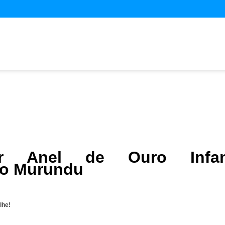
ar Anel de Ouro Infant
no Murundu
lhe!