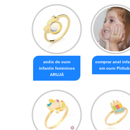
anéis de ouro
comprar anel infa
infantis femininos
em ouro Piritub
ARUJÁ