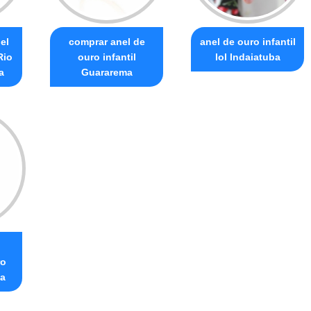
el
comprar anel de
anel de ouro infantil
Rio
ouro infantil
lol Indaiatuba
a
Guararema
ro
ta