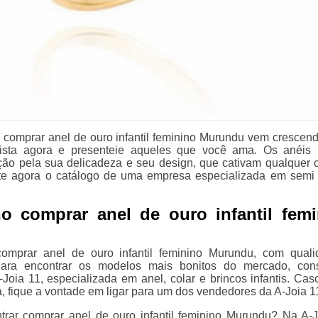
comprar anel de ouro infantil feminino Murundu vem crescen
vista agora e presenteie aqueles que você ama. Os anéis i
o pela sua delicadeza e seu design, que cativam qualquer c
te agora o catálogo de uma empresa especializada em semi 
no comprar anel de ouro infantil fem
u
omprar anel de ouro infantil feminino Murundu, com qual
Para encontrar os modelos mais bonitos do mercado, con
-Joia 11, especializada em anel, colar e brincos infantis. Cas
, fique a vontade em ligar para um dos vendedores da A-Joia 1
trar comprar anel de ouro infantil feminino Murundu? Na A-J