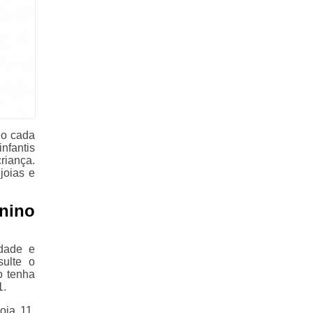
do cada
nfantis
riança.
joias e
inino
idade e
sulte o
o tenha
1.
oia 11,