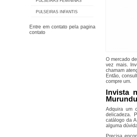
PULSEIRAS FEMININAS
PULSEIRAS INFANTIS
O mercado de 
vez mais. In
chamam atençã
Então, consul
compre um.
Invista 
Murund
Adquira um c
delicadeza. 
catálogo da A
alguma dúvida
Precisa encon