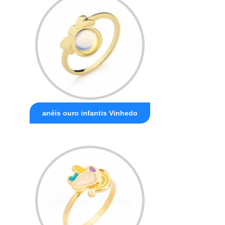
anéis ouro infantis Vinhedo